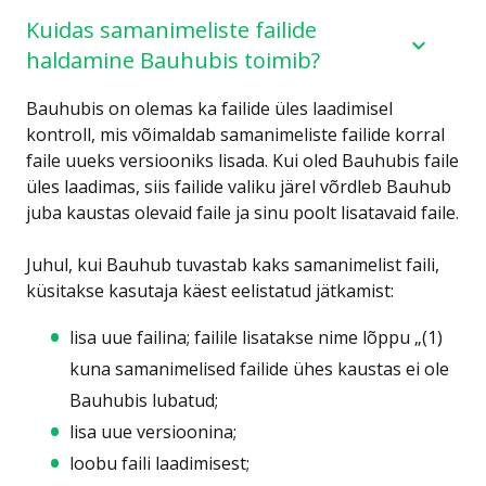
Kuidas samanimeliste failide
haldamine Bauhubis toimib?
Bauhubis on olemas ka failide üles laadimisel
kontroll, mis võimaldab samanimeliste failide korral
faile uueks versiooniks lisada. Kui oled Bauhubis faile
üles laadimas, siis failide valiku järel võrdleb Bauhub
juba kaustas olevaid faile ja sinu poolt lisatavaid faile.
Juhul, kui Bauhub tuvastab kaks samanimelist faili,
küsitakse kasutaja käest eelistatud jätkamist:
lisa uue failina; failile lisatakse nime lõppu „(1)
kuna samanimelised failide ühes kaustas ei ole
Bauhubis lubatud;
lisa uue versioonina;
loobu faili laadimisest;