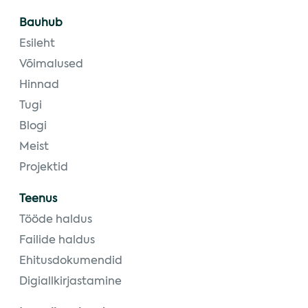
Bauhub
Esileht
Võimalused
Hinnad
Tugi
Blogi
Meist
Projektid
Teenus
Tööde haldus
Failide haldus
Ehitusdokumendid
Digiallkirjastamine