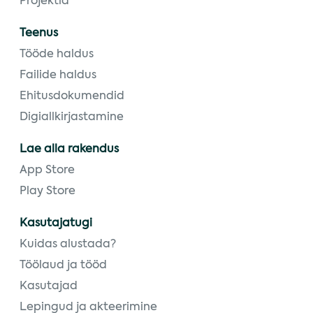
Projektid
Teenus
Tööde haldus
Failide haldus
Ehitusdokumendid
Digiallkirjastamine
Lae alla rakendus
App Store
Play Store
Kasutajatugi
Kuidas alustada?
Töölaud ja tööd
Kasutajad
Lepingud ja akteerimine