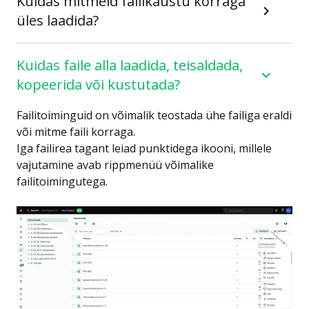
Kuidas mitmeid failikaustu korraga
üles laadida?
Kuidas faile alla laadida, teisaldada,
kopeerida või kustutada?
Failitoiminguid on võimalik teostada ühe failiga eraldi
või mitme faili korraga.
Iga failirea tagant leiad punktidega ikooni, millele
vajutamine avab rippmenüü võimalike
failitoimingutega.