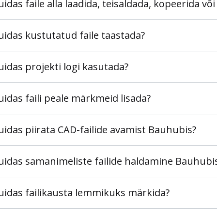
uidas faile alla laadida, teisaldada, kopeerida võ
uidas kustutatud faile taastada?
uidas projekti logi kasutada?
uidas faili peale märkmeid lisada?
uidas piirata CAD-failide avamist Bauhubis?
uidas samanimeliste failide haldamine Bauhubi
uidas failikausta lemmikuks märkida?