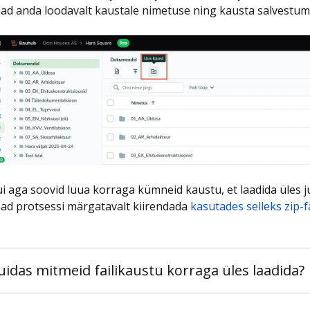
ad anda loodavalt kaustale nimetuse ning kausta salvestumi
i aga soovid luua korraga kümneid kaustu, et laadida üles ju
ad protsessi märgatavalt kiirendada
kasutades selleks zip-fa
uidas mitmeid failikaustu korraga üles laadida?