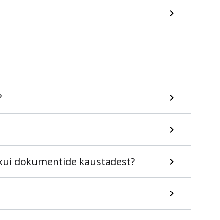
?
e kui dokumentide kaustadest?