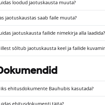
uidas loodud jaotuskausta muuta?
as jaotuskaustas saab faile muuta?
uidas jaotuskausta failide nimekirja alla laadida?
illest sõltub jaotuskausta keel ja failide kuvami
Dokumendid
iks ehitusdokumente Bauhubis kasutada?
uidas ehitusdokumenti täita?