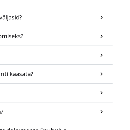
äljasid?
omiseks?
nti kaasata?
a?