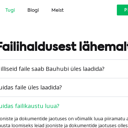
Tugi
Blogi
Meist
P
Failihaldusest lähemal
illiseid faile saab Bauhubi üles laadida?
uidas faile üles laadida?
uidas failikaustu luua?
oniste ja dokumentide jaotuses on võimalik luua piiramatu 
usta loomiseks leiad jooniste ja dokumentide jaotuses olles 