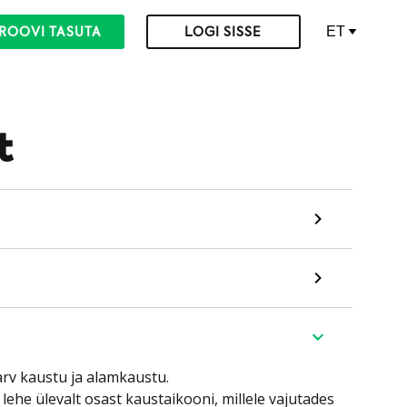
ET
ROOVI TASUTA
LOGI SISSE
t
arv kaustu ja alamkaustu.
lehe ülevalt osast kaustaikooni, millele vajutades