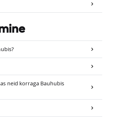
amine
hubis?
das neid korraga Bauhubis