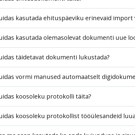
uidas kasutada ehituspäeviku erinevaid import v
uidas kasutada olemasolevat dokumenti uue lo
uidas täidetavat dokumenti lukustada?
uidas vormi manused automaatselt digidokume
uidas koosoleku protokolli täita?
uidas koosoleku protokollist tööülesandeid luu