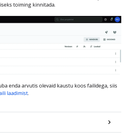
seks toiming kinnitada.
ba enda arvutis olevaid kaustu koos failidega, siis
ili laadimist
.