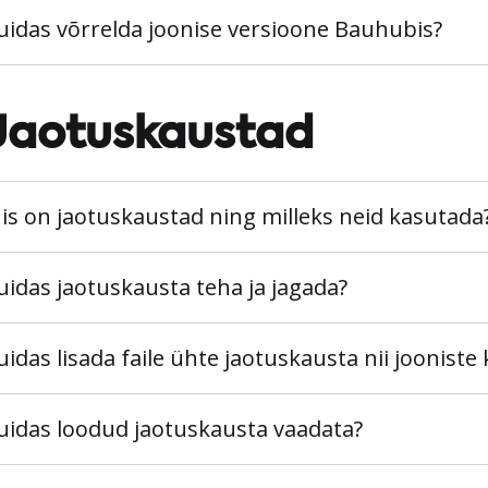
uidas võrrelda joonise versioone Bauhubis?
Jaotuskaustad
is on jaotuskaustad ning milleks neid kasutada
uidas jaotuskausta teha ja jagada?
uidas lisada faile ühte jaotuskausta nii joonist
uidas loodud jaotuskausta vaadata?