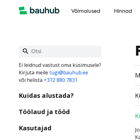
Võimalused
Hinnad
Ei leidnud vastust oma küsimusele?
Kirjuta meile
tugi@bauhub.ee
M
või helista
+372 880 7831
Kuidas alustada?
K
Töölaud ja tööd
K
Kasutajad
Jo
Ka