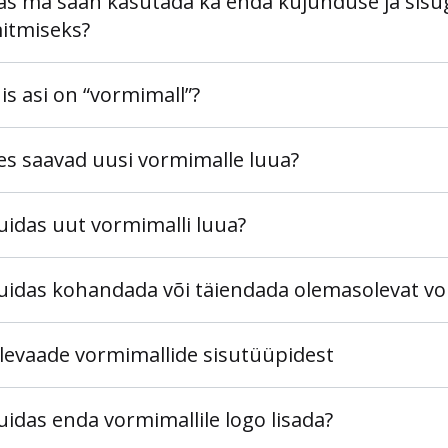
as ma saan kasutada ka enda kujunduse ja si
äitmiseks?
is asi on “vormimall”?
es saavad uusi vormimalle luua?
uidas uut vormimalli luua?
uidas kohandada või täiendada olemasolevat vo
levaade vormimallide sisutüüpidest
uidas enda vormimallile logo lisada?