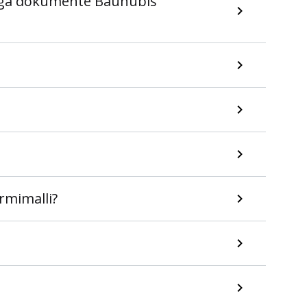
suga dokumente Bauhubis
rmimalli?