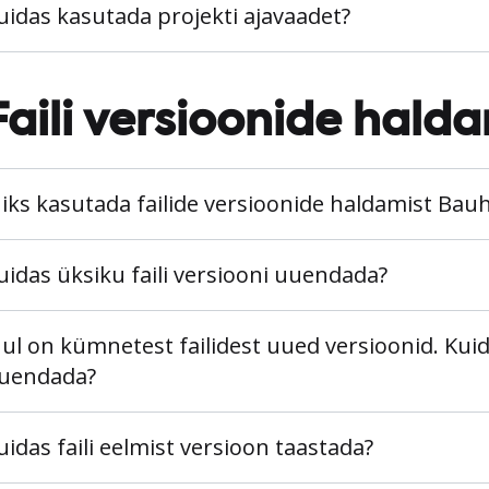
uidas kasutada projekti ajavaadet?
Faili versioonide hald
iks kasutada failide versioonide haldamist Bau
uidas üksiku faili versiooni uuendada?
ul on kümnetest failidest uued versioonid. Kui
uendada?
uidas faili eelmist versioon taastada?