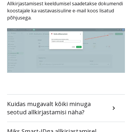
Allkirjastamisest keeldumisel saadetakse dokumendi
koostajale ka vastavasisuline e-mail koos lisatud
põhjusega.
Kuidas mugavalt kõiki minuga
seotud allkirjastamisi näha?
Miks Smart-IDga allkirjastamisel