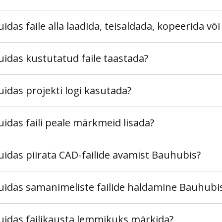
uidas faile alla laadida, teisaldada, kopeerida võ
uidas kustutatud faile taastada?
uidas projekti logi kasutada?
uidas faili peale märkmeid lisada?
uidas piirata CAD-failide avamist Bauhubis?
uidas samanimeliste failide haldamine Bauhubi
uidas failikausta lemmikuks märkida?