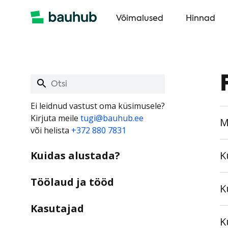
Võimalused
Hinnad
Ei leidnud vastust oma küsimusele?
Kirjuta meile
tugi@bauhub.ee
M
või helista
+372 880 7831
Kuidas alustada?
K
Töölaud ja tööd
K
Kasutajad
K