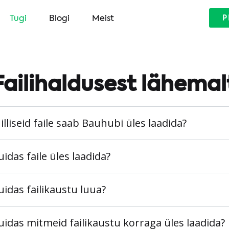
Tugi
Blogi
Meist
P
Failihaldusest lähemal
illiseid faile saab Bauhubi üles laadida?
uidas faile üles laadida?
uidas failikaustu luua?
uidas mitmeid failikaustu korraga üles laadida?