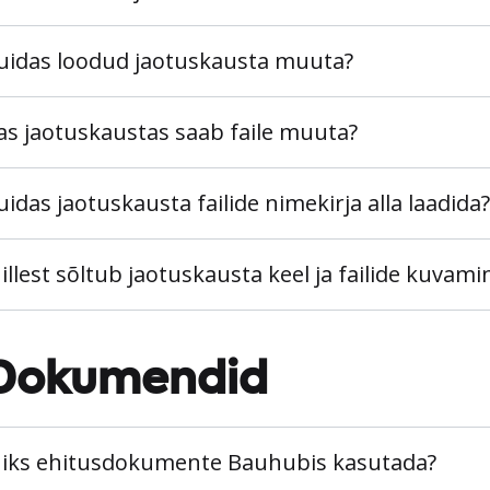
uidas loodud jaotuskausta muuta?
as jaotuskaustas saab faile muuta?
uidas jaotuskausta failide nimekirja alla laadida?
illest sõltub jaotuskausta keel ja failide kuvami
Dokumendid
iks ehitusdokumente Bauhubis kasutada?