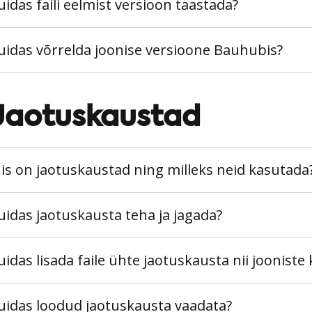
uidas faili eelmist versioon taastada?
uidas võrrelda joonise versioone Bauhubis?
Jaotuskaustad
is on jaotuskaustad ning milleks neid kasutada
uidas jaotuskausta teha ja jagada?
uidas lisada faile ühte jaotuskausta nii joonist
uidas loodud jaotuskausta vaadata?