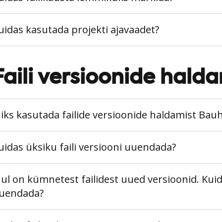
uidas kasutada projekti ajavaadet?
Faili versioonide hald
iks kasutada failide versioonide haldamist Bau
uidas üksiku faili versiooni uuendada?
ul on kümnetest failidest uued versioonid. Kui
uendada?