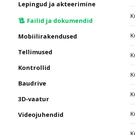
Lepingud ja akteerimine
K
Failid ja dokumendid
K
Mobiilirakendused
Tellimused
K
Kontrollid
K
Baudrive
K
3D-vaatur
K
Videojuhendid
K