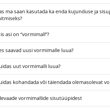
as ma saan kasutada ka enda kujunduse ja si
äitmiseks?
is asi on “vormimall”?
es saavad uusi vormimalle luua?
uidas uut vormimalli luua?
uidas kohandada või täiendada olemasolevat vo
levaade vormimallide sisutüüpidest