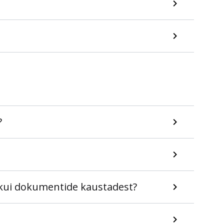
?
e kui dokumentide kaustadest?