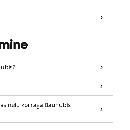
amine
hubis?
das neid korraga Bauhubis