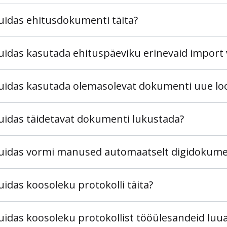
uidas ehitusdokumenti täita?
uidas kasutada ehituspäeviku erinevaid import v
uidas kasutada olemasolevat dokumenti uue lo
uidas täidetavat dokumenti lukustada?
uidas vormi manused automaatselt digidokume
uidas koosoleku protokolli täita?
uidas koosoleku protokollist tööülesandeid luu