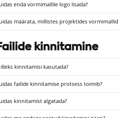
uidas enda vormimallile logo lisada?
uidas määrata, millistes projektides vormimalli
Failide kinnitamine
illeks kinnitamisi kasutada?
uidas failide kinnitamise protsess toimib?
uidas kinnitamist algatada?