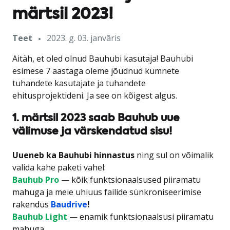
märtsil 2023!
Teet
2023. g. 03. janvāris
Aitäh, et oled olnud Bauhubi kasutaja! Bauhubi
esimese 7 aastaga oleme jõudnud kümnete
tuhandete kasutajate ja tuhandete
ehitusprojektideni. Ja see on kõigest algus.
1. märtsil 2023 saab Bauhub uue
välimuse ja värskendatud sisu!
Uueneb ka Bauhubi hinnastus
ning sul on võimalik
valida kahe paketi vahel:
Bauhub Pro
— kõik funktsionaalsused piiramatu
mahuga ja meie uhiuus failide sünkroniseerimise
rakendus
Baudrive
!
Bauhub Light
— enamik funktsionaalsusi
piiramatu
mahuga.