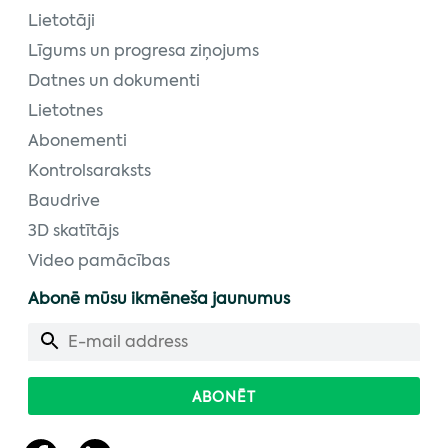
Lietotāji
Līgums un progresa ziņojums
Datnes un dokumenti
Lietotnes
Abonementi
Kontrolsaraksts
Baudrive
3D skatītājs
Video pamācības
Abonē mūsu ikmēneša jaunumus