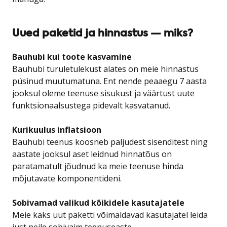
Uued paketid ja hinnastus — miks?
Bauhubi kui toote kasvamine
Bauhubi turuletulekust alates on meie hinnastus
püsinud muutumatuna. Ent nende peaaegu 7 aasta
jooksul oleme teenuse sisukust ja väärtust uute
funktsionaalsustega pidevalt kasvatanud.
Kurikuulus inflatsioon
Bauhubi teenus koosneb paljudest sisenditest ning
aastate jooksul aset leidnud hinnatõus on
paratamatult jõudnud ka meie teenuse hinda
mõjutavate komponentideni.
Sobivamad valikud kõikidele kasutajatele
Meie kaks uut paketti võimaldavad kasutajatel leida
just neile sobivaim teenuseaste.