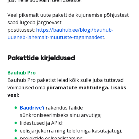
Veel pikemalt uute pakettide kujunemise põhjustest
saad lugeda järgnevast
postitusest:
https://bauhub.ee/blogi/bauhub-
uueneb-lahemalt-muutuste-tagamaadest
.
Pakettide kirjeldused
Bauhub Pro
Bauhub Pro paketist leiad kõik sulle juba tuttavad
võimalused oma
piiramatute mahtudega. Lisaks
veel:
Baudrive’i
rakendus failide
sünkroniseerimiseks sinu arvutiga;
liidestused ja APId;
eelisjärjekorra ning telefoniga kasutajatugi;
projektide eelseadistamine;