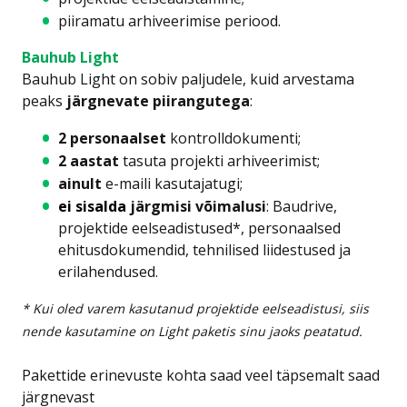
piiramatu arhiveerimise periood.
Bauhub Light
Bauhub Light on sobiv paljudele, kuid arvestama
peaks
järgnevate piirangutega
:
2 personaalset
kontrolldokumenti;
2 aastat
tasuta projekti arhiveerimist;
ainult
e-maili kasutajatugi;
ei sisalda
järgmisi võimalusi
: Baudrive,
projektide eelseadistused*, personaalsed
ehitusdokumendid, tehnilised liidestused ja
erilahendused.
* Kui oled varem kasutanud projektide eelseadistusi, siis
nende kasutamine on Light paketis sinu jaoks peatatud.
Pakettide erinevuste kohta saad veel täpsemalt saad
järgnevast