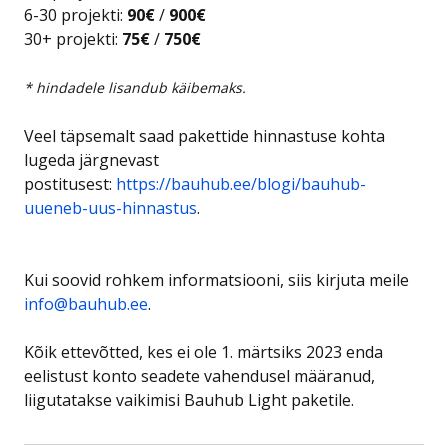
6-30 projekti:
90€
/
900€
30+ projekti:
75€
/
750€
* hindadele lisandub käibemaks.
Veel täpsemalt saad pakettide hinnastuse kohta
lugeda järgnevast
postitusest:
https://bauhub.ee/blogi/bauhub-
uueneb-uus-hinnastus
.
Kui soovid rohkem informatsiooni, siis kirjuta meile
info@bauhub.ee
.
Kõik ettevõtted, kes ei ole 1. märtsiks 2023 enda
eelistust konto seadete vahendusel määranud,
liigutatakse vaikimisi Bauhub Light paketile.