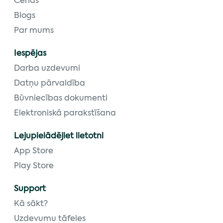
Cenas
Blogs
Par mums
Iespējas
Darba uzdevumi
Datņu pārvaldība
Būvniecības dokumenti
Elektroniskā parakstīšana
Lejupielādējiet lietotni
App Store
Play Store
Support
Kā sākt?
Uzdevumu tāfeles