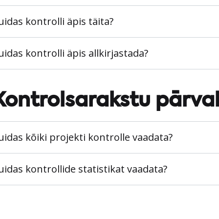
uidas kontrolli äpis täita?
uidas kontrolli äpis allkirjastada?
Kontrolsarakstu pārva
uidas kõiki projekti kontrolle vaadata?
uidas kontrollide statistikat vaadata?