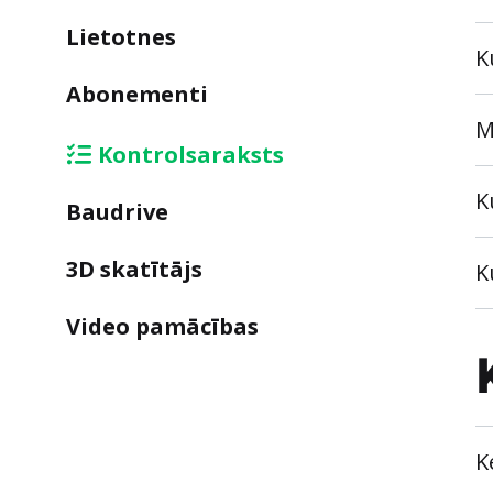
Lietotnes
K
Abonementi
M
Kontrolsaraksts
K
Baudrive
3D skatītājs
K
Video pamācības
K