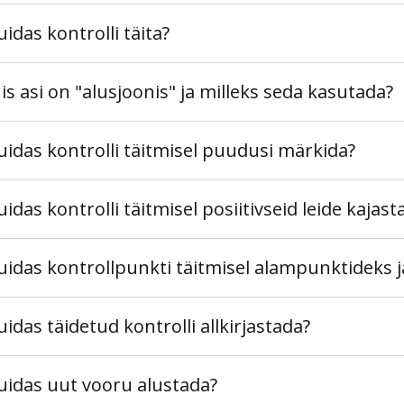
uidas kontrolli täita?
is asi on "alusjoonis" ja milleks seda kasutada?
uidas kontrolli täitmisel puudusi märkida?
uidas kontrolli täitmisel posiitivseid leide kajast
uidas kontrollpunkti täitmisel alampunktideks 
uidas täidetud kontrolli allkirjastada?
uidas uut vooru alustada?