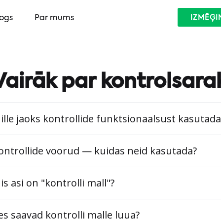
logs
Par mums
IZMĒĢI
Vairāk par kontrolsara
ille jaoks kontrollide funktsionaalsust kasutada
ontrollide voorud — kuidas neid kasutada?
is asi on "kontrolli mall"?
es saavad kontrolli malle luua?