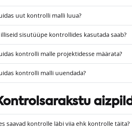
uidas uut kontrolli malli luua?
illiseid sisutüüpe kontrollides kasutada saab?
uidas kontrolli malle projektidesse määrata?
uidas kontrolli malli uuendada?
Kontrolsarakstu aizpil
es saavad kontrolle läbi viia ehk kontrolle täita?