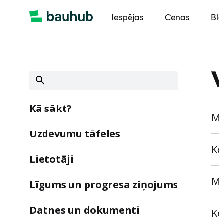
Iespējas
Cenas
B
Kā sākt?
M
Uzdevumu tāfeles
K
Lietotāji
M
Līgums un progresa ziņojums
Datnes un dokumenti
K