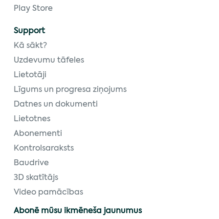
Play Store
Support
Kā sākt?
Uzdevumu tāfeles
Lietotāji
Līgums un progresa ziņojums
Datnes un dokumenti
Lietotnes
Abonementi
Kontrolsaraksts
Baudrive
3D skatītājs
Video pamācības
Abonē mūsu ikmēneša jaunumus