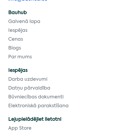
Bauhub
Galvenā lapa
Iespējas
Cenas
Blogs
Par mums
Iespējas
Darba uzdevumi
Datņu pārvaldība
Būvniecības dokumenti
Elektroniskā parakstīšana
Lejupielādējiet lietotni
App Store