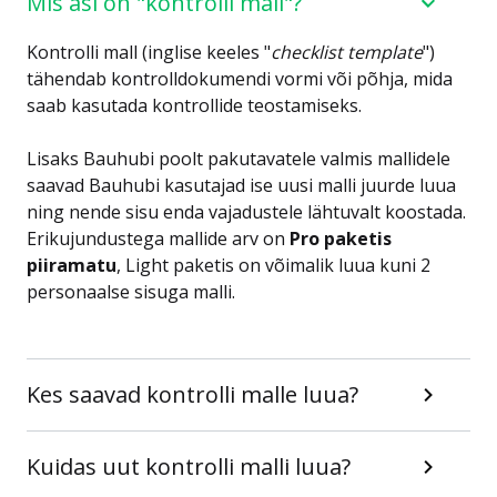
Mis asi on "kontrolli mall"?
Kontrolli mall (inglise keeles "
checklist template
")
tähendab kontrolldokumendi vormi või põhja, mida
saab kasutada kontrollide teostamiseks.
Lisaks Bauhubi poolt pakutavatele valmis mallidele
saavad Bauhubi kasutajad ise uusi malli juurde luua
ning nende sisu enda vajadustele lähtuvalt koostada.
Erikujundustega mallide arv on
Pro paketis
piiramatu
, Light paketis on võimalik luua kuni 2
personaalse sisuga malli.
Kes saavad kontrolli malle luua?
Kuidas uut kontrolli malli luua?