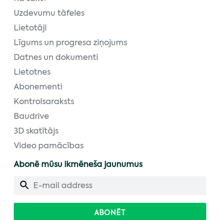
Uzdevumu tāfeles
Lietotāji
Līgums un progresa ziņojums
Datnes un dokumenti
Lietotnes
Abonementi
Kontrolsaraksts
Baudrive
3D skatītājs
Video pamācības
Abonē mūsu ikmēneša jaunumus