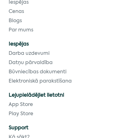
Iespējas
Cenas
Blogs
Par mums
Iespējas
Darba uzdevumi
Datņu pārvaldība
Būvniecības dokumenti
Elektroniskā parakstīšana
Lejupielādējiet lietotni
App Store
Play Store
Support
Kā sākt?