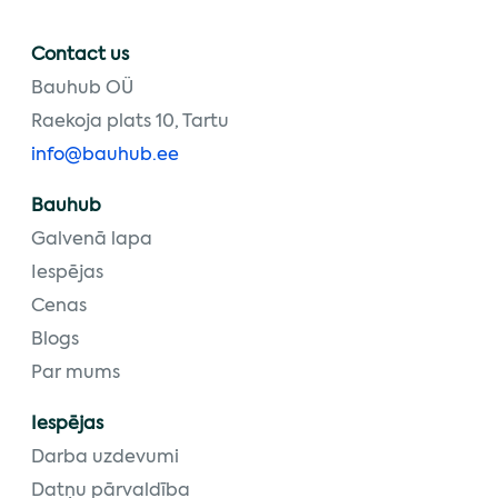
Contact us
Bauhub OÜ
Raekoja plats 10, Tartu
info@bauhub.ee
Bauhub
Galvenā lapa
Iespējas
Cenas
Blogs
Par mums
Iespējas
Darba uzdevumi
Datņu pārvaldība