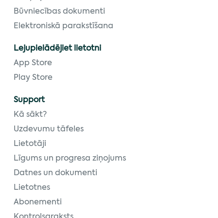
Būvniecības dokumenti
Elektroniskā parakstīšana
Lejupielādējiet lietotni
App Store
Play Store
Support
Kā sākt?
Uzdevumu tāfeles
Lietotāji
Līgums un progresa ziņojums
Datnes un dokumenti
Lietotnes
Abonementi
Kontrolsaraksts