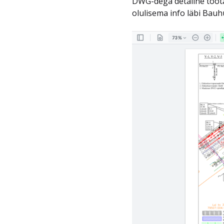
DWG-dega detailne tööta
olulisema info läbi Bauhu