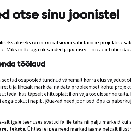
d otse sinu joonistel
liseks aluseks on informatsiooni vahetamine projektis osale
nded. Miks mitte aga ülesanded ja joonised omavahel ühendad
 enda töölaud
a seotud osapooled tundnud vähemalt korra elus vajadust o
iresti ja lihtsalt märkida: näidata probleemset kohta projekt
sustada, kus täpselt ehitusplatsil on vaja tööülesanne täita. 
 aega-oskusi napib, jõuavad need joonised lõpuks paberku
lt igale teenuses avatud failile teha nii palju märkeid kui 
re, tekste
. Ühtlasi ei pea need märked jääma pelgalt illus