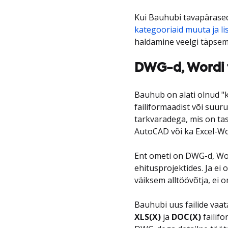
Kui Bauhubi tavapärased 
kategooriaid muuta ja li
haldamine veelgi täpsemal
DWG-d, Wordi fa
Bauhub on alati olnud "k
failiformaadist või suur
tarkvaradega, mis on tas
AutoCAD või ka Excel-W
Ent ometi on DWG-d, Word
ehitusprojektides. Ja ei 
väiksem alltöövõtja, ei o
Bauhubi uus failide vaat
XLS(X)
ja
DOC(X)
failif