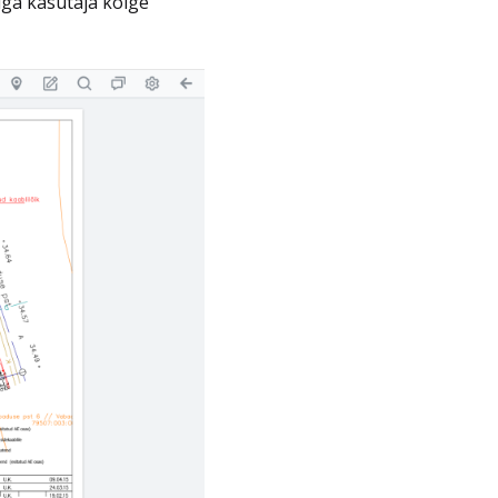
iga kasutaja kõige