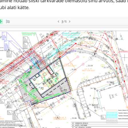
mine nõuab siiski tarkvarade olemasolu sinu arvutis, saab 
bi alati kätte.