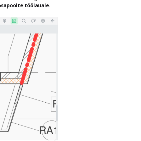
 osapoolte töölauale
.