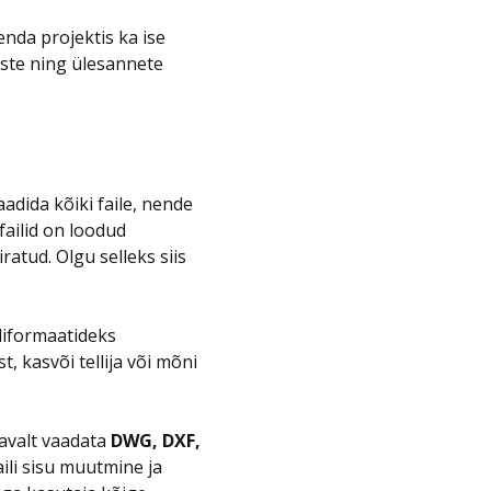
enda projektis ka ise
kuste ning ülesannete
adida kõiki faile, nende
failid on loodud
atud. Olgu selleks siis
liformaatideks
t, kasvõi tellija või mõni
avalt vaadata
DWG, DXF,
faili sisu muutmine ja