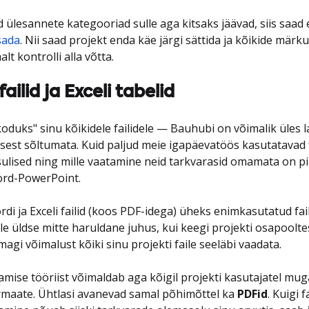
ülesannete kategooriad sulle aga kitsaks jäävad, siis saad 
sada
. Nii saad projekt enda käe järgi sättida ja kõikide mär
t kontrolli alla võtta.
ilid ja Exceli tabelid
oduks" sinu kõikidele failidele — Bauhubi on võimalik üles la
usest sõltumata. Kuid paljud meie igapäevatöös kasutatavad 
ulised ning mille vaatamine neid tarkvarasid omamata on piir
ord-PowerPoint.
i ja Exceli failid (koos PDF-idega) üheks enimkasutatud fai
ole üldse mitte haruldane juhus, kui keegi projekti osapooltes
magi võimalust kõiki sinu projekti faile seeläbi vaadata.
amise tööriist võimaldab aga kõigil projekti kasutajatel mug
ormaate. Ühtlasi avanevad samal põhimõttel ka
PDFid
. Kuigi 