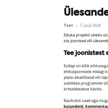
Ülesande
Teet
7. juuli 2020
Eduka projekti üheks olu
siis joonised või ülesa
Tee joonistest
Küllap on kõik ehituseg
ehitusjoonisele midagi ki
platsi ebakõlasid või täp
sobilikke programme või
kritseldatakse käsitis.
Bauhubis saad aga mugava
kujundeid, kommentaa