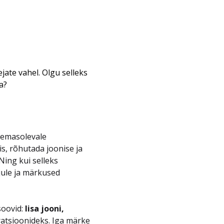
jate vahel. Olgu selleks
a?
lemasolevale
is, rõhutada joonise ja
Ning kui selleks
jule ja märkused
soovid:
lisa jooni,
tratsioonideks. Iga märke