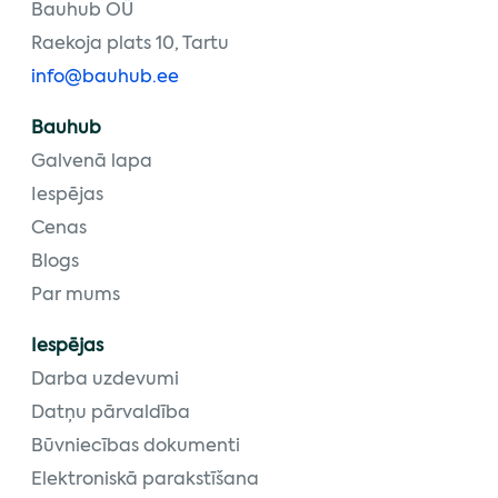
Bauhub OÜ
Raekoja plats 10, Tartu
info@bauhub.ee
Bauhub
Galvenā lapa
Iespējas
Cenas
Blogs
Par mums
Iespējas
Darba uzdevumi
Datņu pārvaldība
Būvniecības dokumenti
Elektroniskā parakstīšana