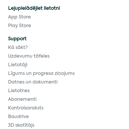
Lejupielādējiet lietotni
App Store
Play Store
Support
Kā sākt?
Uzdevumu tāfeles
Lietotāji
Līgums un progresa ziņojums
Datnes un dokumenti
Lietotnes
Abonementi
Kontrolsaraksts
Baudrive
3D skatītājs