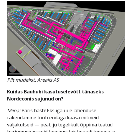
Pilt mudelist: Arealis AS
Kuidas Bauhubi kasutuselevõtt tänaseks
Nordeconis sujunud on?
Miina:
Päris hästi! Eks iga uue lahenduse
rakendamine toob endaga kaasa mitmeid
väljakutseid — peab ju tegelikult õppima teatud
harjumuspäraseid tegevusi teistmoodi tegema ja