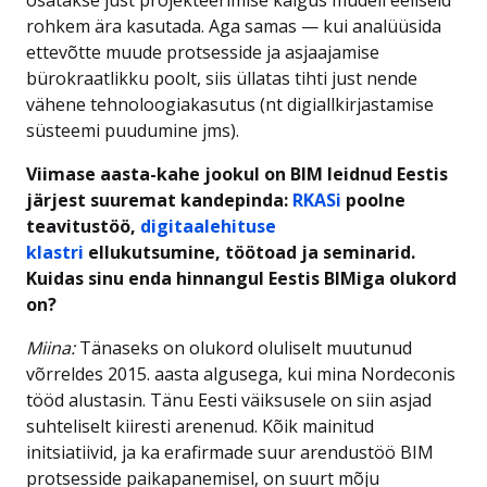
rohkem ära kasutada. Aga samas — kui analüüsida
ettevõtte muude protsesside ja asjaajamise
bürokraatlikku poolt, siis üllatas tihti just nende
vähene tehnoloogiakasutus (nt digiallkirjastamise
süsteemi puudumine jms).
Viimase aasta-kahe jookul on BIM leidnud Eestis
järjest suuremat kandepinda:
RKASi
poolne
teavitustöö,
digitaalehituse
klastri
ellukutsumine, töötoad ja seminarid.
Kuidas sinu enda hinnangul Eestis BIMiga olukord
on?
Miina:
Tänaseks on olukord oluliselt muutunud
võrreldes 2015. aasta algusega, kui mina Nordeconis
tööd alustasin. Tänu Eesti väiksusele on siin asjad
suhteliselt kiiresti arenenud. Kõik mainitud
initsiatiivid, ja ka erafirmade suur arendustöö BIM
protsesside paikapanemisel, on suurt mõju