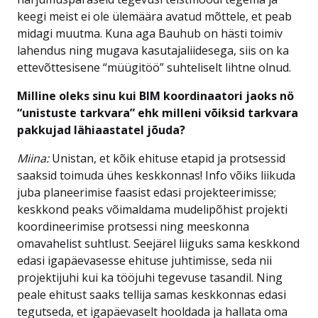
keegi meist ei ole ülemäära avatud mõttele, et peab
midagi muutma. Kuna aga Bauhub on hästi toimiv
lahendus ning mugava kasutajaliidesega, siis on ka
ettevõttesisene “müügitöö” suhteliselt lihtne olnud.
Milline oleks sinu kui BIM koordinaatori jaoks nö
“unistuste tarkvara” ehk milleni võiksid tarkvara
pakkujad lähiaastatel jõuda?
Miina:
Unistan, et kõik ehituse etapid ja protsessid
saaksid toimuda ühes keskkonnas! Info võiks liikuda
juba planeerimise faasist edasi projekteerimisse;
keskkond peaks võimaldama mudelipõhist projekti
koordineerimise protsessi ning meeskonna
omavahelist suhtlust. Seejärel liiguks sama keskkond
edasi igapäevasesse ehituse juhtimisse, seda nii
projektijuhi kui ka tööjuhi tegevuse tasandil. Ning
peale ehitust saaks tellija samas keskkonnas edasi
tegutseda, et igapäevaselt hooldada ja hallata oma